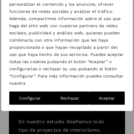
elegirnos para tu
personalizar el contenido y los anuncios, ofrecer
funciones de redes sociales y analizar el tráfico.
proyecto
Además, compartimos información sobre el uso que
haga del sitio web con nuestros partners de redes
sociales, publicidad y análisis web, quienes pueden
combinarla con otra información que les haya
Compromiso con cada proyecto.
proporcionado o que hayan recopilado a partir del
Nuestro mayor orgullo es el bienestar
uso que haya hecho de sus servicios. Puedes aceptar
todas las cookies pulsando el botón “Aceptar” o
de los clientes a través de nuestro
configurarlas o rechazar su uso pulsando el botón
trabajo. Un trabajo que, además, ha
“Configurar”. Para más información puedes consultar
sido reconocido a nivel nacional e
nuestra
internacional. Nuestros proyectos se
definen por la búsqueda de la
Configurar
Rechazar
Aceptar
excelencia y originalidad.
En nuestro estudio diseñamos todo
tipo de proyectos de interiorismo,