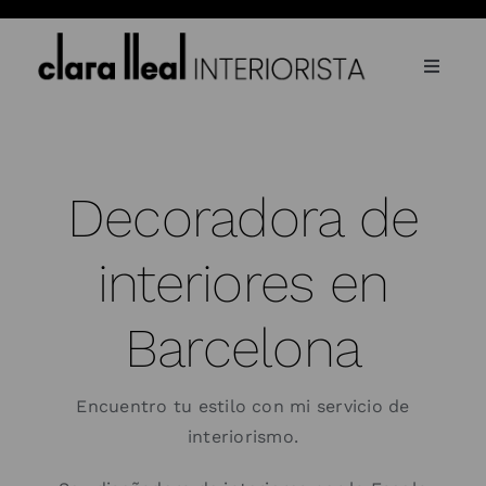
Saltar
al
contenido
Toggle
Navigat
Inicio
Sobre mí
Decoradora de
Proyectos
interiores en
Contacto
Barcelona
Blog
Prensa
Encuentro tu estilo con mi servicio de
interiorismo.
Español