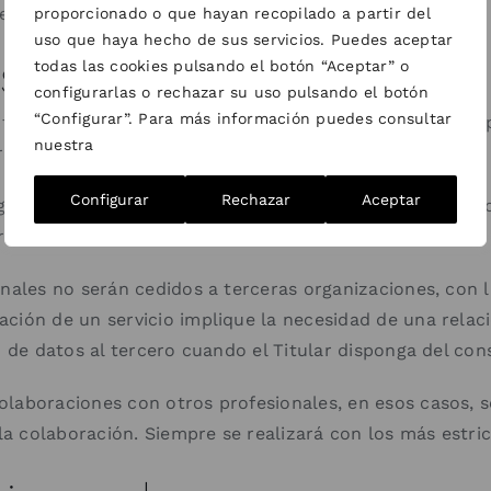
este Sitio Web.
proporcionado o que hayan recopilado a partir del
uso que haya hecho de sus servicios. Puedes aceptar
os personales
todas las cookies pulsando el botón “Aceptar” o
configurarlas o rechazar su uso pulsando el botón
“Configurar”. Para más información puedes consultar
todas las precauciones razonables y sigue las mejores p
nuestra
trucción de los mismos.
Configurar
Rechazar
Aceptar
eguridad de los datos está garantizada, ya que toman to
er más información.
onales no serán cedidos a terceras organizaciones, con 
ación de un servicio implique la necesidad de una rela
ón de datos al tercero cuando el Titular disponga del co
olaboraciones con otros profesionales, en esos casos, 
 la colaboración. Siempre se realizará con los más estri