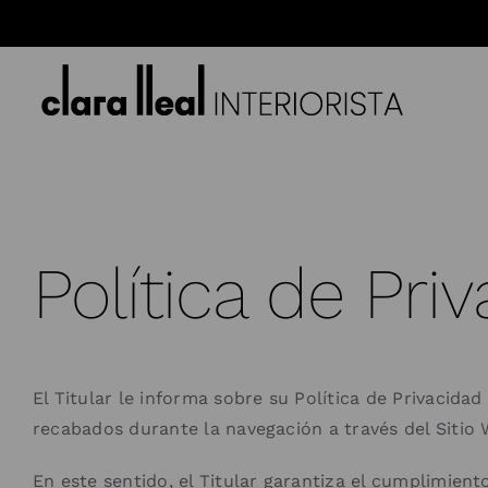
Saltar
al
contenido
Política de Pri
El Titular le informa sobre su Política de Privacid
recabados durante la navegación a través del Sitio
En este sentido, el Titular garantiza el cumplimien