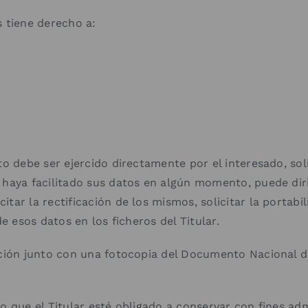
s tiene derecho a:
to debe ser ejercido directamente por el interesado, soli
 haya facilitado sus datos en algún momento, puede dirig
tar la rectificación de los mismos, solicitar la portabi
de esos datos en los ficheros del Titular.
tición junto con una fotocopia del Documento Nacional d
o que el Titular esté obligado a conservar con fines adm