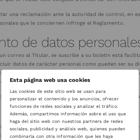
entar una reclamación ante la autoridad de control, en 
sonales que le conciernen infringe el Reglamento.
ento de datos personale
 correo al Titular, se suscribe a su boletín está facili
cluir datos de carácter personal como pueden ser su dire
, y otra información. Al facilitar esta información, da
Esta página web usa cookies
r — Raiola Networks —
Las cookies de este sitio web se usan para
por parte del Titular es diferente según el sistema de 
personalizar el contenido y los anuncios, ofrecer
funciones de redes sociales y analizar el tráfico.
a datos personales:
Además, compartimos información sobre el uso que
haga del sitio web con nuestros partners de redes
ones recogidas en la ley aplicable. Esto puede incluir e
sociales, publicidad y análisis web, quienes pueden
alidad de los datos personales que recoge.
combinarla con otra información que les haya