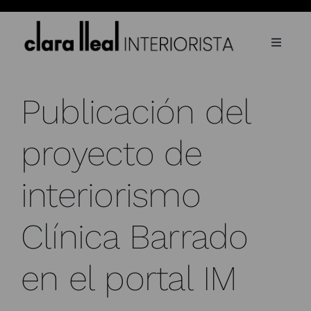
Saltar
al
contenido
Toggle
Navigat
Inicio
Publicación del
Sobre mí
proyecto de
Proyectos
Contacto
interiorismo
Blog
Clínica Barrado
Prensa
en el portal IM
Español