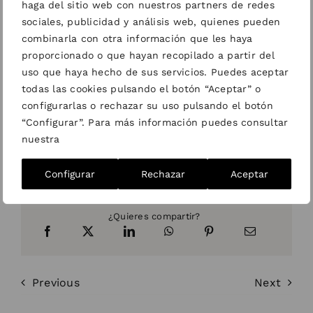
haga del sitio web con nuestros partners de redes
sociales, publicidad y análisis web, quienes pueden
combinarla con otra información que les haya
VER EL PROYECTO
proporcionado o que hayan recopilado a partir del
uso que haya hecho de sus servicios. Puedes aceptar
todas las cookies pulsando el botón “Aceptar” o
configurarlas o rechazar su uso pulsando el botón
“Configurar”. Para más información puedes consultar
About the Author:
Clara
nuestra
Lleal
Configurar
Rechazar
Aceptar
¿Quieres compartir?
Previous
Next